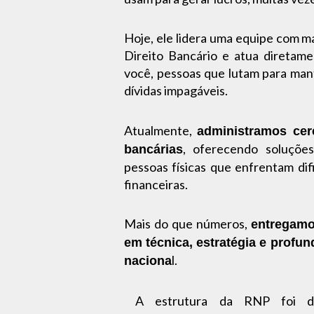
Hoje, ele lidera uma equipe com m
Direito Bancário e atua diretam
você, pessoas que lutam para man
dívidas impagáveis.
Atualmente,
administramos cer
, oferecendo soluções
bancárias
pessoas físicas que enfrentam dif
financeiras.
Mais do que números,
entregamo
em técnica, estratégia e profu
l.
naciona
A estrutura da RNP foi des