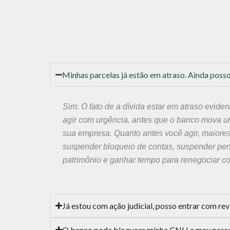
Minhas parcelas já estão em atraso. Ainda poss
Sim. O fato de a dívida estar em atraso evide
agir com urgência, antes que o banco mova u
sua empresa. Quanto antes você agir, maiore
suspender bloqueio de contas, suspender pen
patrimônio e ganhar tempo para renegociar co
Já estou com ação judicial, posso entrar com re
O banco pode bloquear minha CNH e meu pass