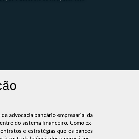
cão
o de advocacia bancário empresarial da
ntro do sistema financeiro. Como ex-
contratos e estratégias que os bancos
s à custa da falência dos empresários.