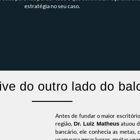
estratégia no seu caso.
ive do outro lado do bal
Antes de fundar o maior escritóri
região,
atuou de
Dr. Luiz Matheus
bancário, ele conhecia as metas, 
usam para gerar lucros, muitas veze