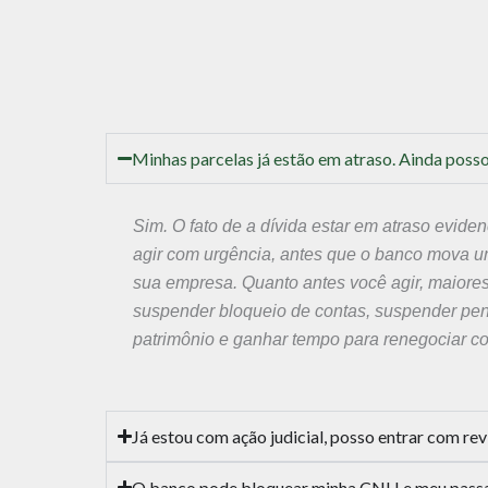
Minhas parcelas já estão em atraso. Ainda poss
Sim. O fato de a dívida estar em atraso evide
agir com urgência, antes que o banco mova u
sua empresa. Quanto antes você agir, maiore
suspender bloqueio de contas, suspender pen
patrimônio e ganhar tempo para renegociar co
Já estou com ação judicial, posso entrar com re
O banco pode bloquear minha CNH e meu pass