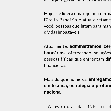
Hoje, ele lidera uma equipe com m
Direito Bancário e atua diretam
você, pessoas que lutam para man
dívidas impagáveis.
Atualmente,
administramos cer
, oferecendo soluções
bancárias
pessoas físicas que enfrentam dif
financeiras.
Mais do que números,
entregamo
em técnica, estratégia e profu
l.
naciona
A estrutura da RNP foi des