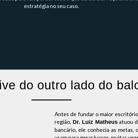
estratégia no seu caso.
ive do outro lado do bal
Antes de fundar o maior escritóri
região,
atuou de
Dr. Luiz Matheus
bancário, ele conhecia as metas, 
usam para gerar lucros, muitas veze