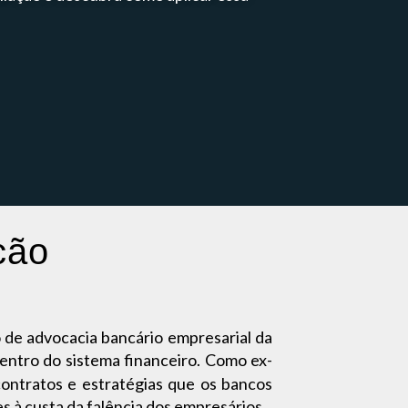
cão
o de advocacia bancário empresarial da
ntro do sistema financeiro. Como ex-
contratos e estratégias que os bancos
s à custa da falência dos empresários.