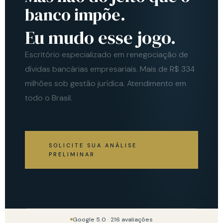
banco impõe.
Eu mudo esse jogo.
Escritório especializado em renegociação de
dívidas bancárias empresariais. Mais de R$ 334
milhões sob gestão jurídica. Atendimento em
todo o Brasil.
SOLICITE SUA ANÁLISE
PRELIMINAR
Google 5.0 · 216 avaliações