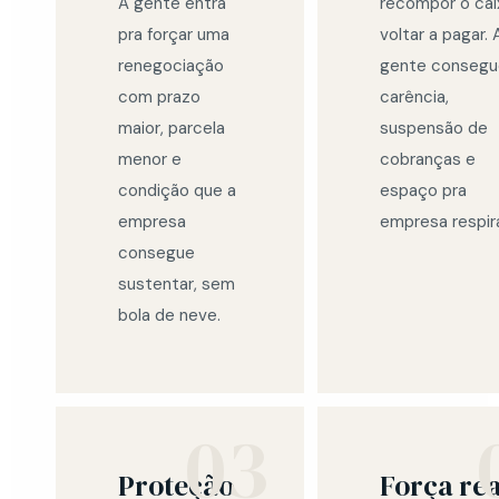
A gente entra
recompor o cai
pra forçar uma
voltar a pagar. 
renegociação
gente consegu
com prazo
carência,
maior, parcela
suspensão de
menor e
cobranças e
condição que a
espaço pra
empresa
empresa respira
consegue
sustentar, sem
bola de neve.
03
Proteção
Força rea