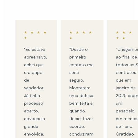
★ ★ ★ ★
★ ★ ★ ★
★ ★ ★
★
★
★ ★
"Eu estava
"Desde o
"Chegamo
apreensivo,
primeiro
ao final de
achei que
contato me
todos os 
era papo
senti
contratos
de
seguro.
que em
vendedor.
Montaram
janeiro de
Já tinha
uma defesa
2025 era
processo
bem feita e
um
aberto,
quando
pesadelo,
advocacia
decidi fazer
em menos
grande
acordo,
de 1 ano.
envolvida.
conduziram
Gratidão