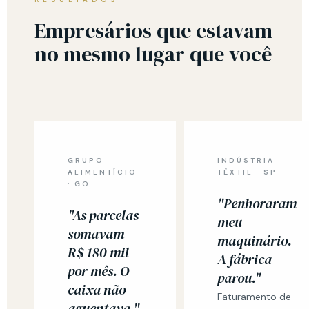
Empresários que estavam
no mesmo lugar que você
GRUPO
INDÚSTRIA
ALIMENTÍCIO
TÊXTIL · SP
· GO
"Penhoraram
"As parcelas
meu
somavam
maquinário.
R$ 180 mil
A fábrica
por mês. O
parou."
caixa não
Faturamento de
aguentava."