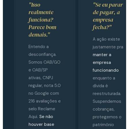
"Isso
"Se eu parar
realmente
de pagar, a
funciona?
empresa
Parece bom
fecha?"
demais."
A ação existe
Entendo a
justamente pra
desconfiança.
manter a
Somos OAB/GO
empresa
e OAB/SP
funcionando
ativas, CNPJ
enquanto a
regular, nota 5.0
dívida é
no Google com
reestruturada.
216 avaliações e
Suspendemos
selo Reclame
cobranças,
Aqui.
Se não
protegemos o
houver base
patrimônio