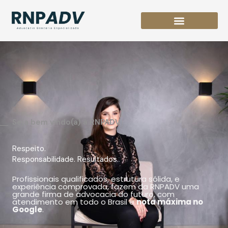
Ir
para
o
conteúdo
Seja bem vindo(a) à RNPADV
Respeito.
Responsabilidade. Resultados.
Profissionais qualificados, estrutura sólida, e
experiência comprovada, fazem da RNPADV uma
grande firma de advocacia do futuro, com
atendimento em todo o Brasil e
nota máxima no
Google
.