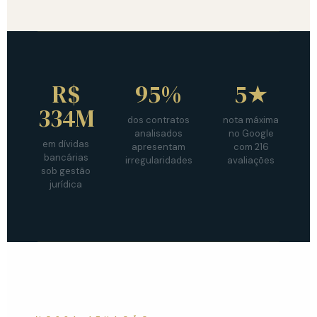
R$
95%
5★
334M
dos contratos
nota máxima
analisados
no Google
em dívidas
apresentam
com 216
bancárias
irregularidades
avaliações
sob gestão
jurídica