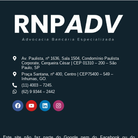
Av. Paulista, nº 1636, Sala 1504, Condomínio Paulista
Corporate, Cerqueira César | CEP 01310 – 200 – São
Paulo, SP
Praça Santana, nº 400, Centro | CEP75400 – 549 –
Inhumas, GO.
(11) 4003 – 7245.
(62) 9 9344 – 2442
F
Y
L
I
a
o
i
n
c
u
n
s
e
t
k
t
b
u
e
a
o
b
d
g
o
e
i
r
Este site não faz parte do Google nem do Facebook ou do