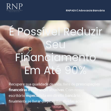
RNPADV | Advocacia Bancária
É Possível Reduzir
Seu
Financiamento
Em Até 90%
Recupere sua qualidade de vida, livre de
preocupações
financeiras e cobranças abusivas
. Com nosso
escritório
especialista em direito bancário
, você pode
finalmente se livrar do peso das
dívidas acumuladas
.