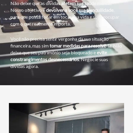
Não deixe que as dívidas
afetem sua saúde mental
.
Nosso objetivo é
devolver a você sua tranquilidade
,
para que possa focar em tocar sua vida e se preocupar
com o que realmente importa.
Você não precisa sentir vergonha da sua situação
financeira, mas sim
tomar medidas para resolvê-la
. Não
deixe que seu patrimônio seja bloqueado e
evite
constrangimentos desnecessários
. Negocie suas
dívidas agora.