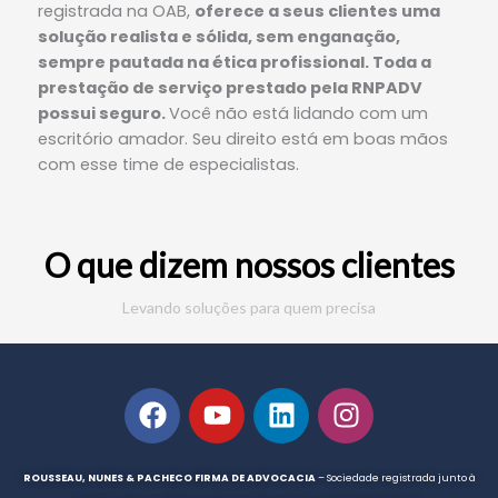
registrada na OAB,
oferece a seus clientes uma
solução realista e sólida, sem enganação,
sempre pautada na ética profissional. Toda a
prestação de serviço prestado pela RNPADV
possui seguro.
Você não está lidando com um
escritório amador. Seu direito está em boas mãos
com esse time de especialistas.
O que dizem nossos clientes
Levando soluções para quem precisa
F
Y
L
I
a
o
i
n
c
u
n
s
e
t
k
t
ROUSSEAU, NUNES & PACHECO FIRMA DE ADVOCACIA
–
Sociedade registrada junto à