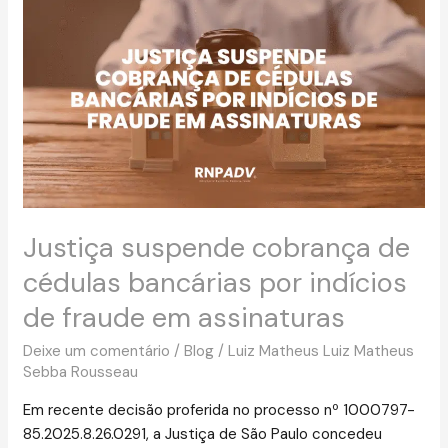
suspende
cobrança
de
cédulas
bancárias
por
indícios
de
fraude
em
Justiça suspende cobrança de
assinaturas
cédulas bancárias por indícios
de fraude em assinaturas
Deixe um comentário
/
Blog
/
Luiz Matheus Luiz Matheus
Sebba Rousseau
Em recente decisão proferida no processo nº 1000797-
85.2025.8.26.0291, a Justiça de São Paulo concedeu