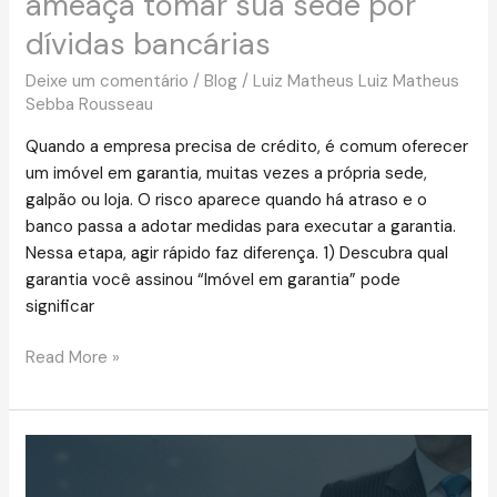
ameaça tomar sua sede por
por
dívidas bancárias
dívidas
bancárias
Deixe um comentário
/
Blog
/
Luiz Matheus Luiz Matheus
Sebba Rousseau
Quando a empresa precisa de crédito, é comum oferecer
um imóvel em garantia, muitas vezes a própria sede,
galpão ou loja. O risco aparece quando há atraso e o
banco passa a adotar medidas para executar a garantia.
Nessa etapa, agir rápido faz diferença. 1) Descubra qual
garantia você assinou “Imóvel em garantia” pode
significar
Read More »
Pedidos
de