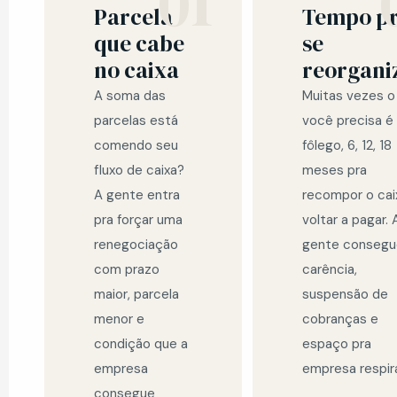
01
Parcela
Tempo p
que cabe
se
no caixa
reorgani
A soma das
Muitas vezes o
parcelas está
você precisa é
comendo seu
fôlego, 6, 12, 18
fluxo de caixa?
meses pra
A gente entra
recompor o cai
pra forçar uma
voltar a pagar. 
renegociação
gente consegu
com prazo
carência,
maior, parcela
suspensão de
menor e
cobranças e
condição que a
espaço pra
empresa
empresa respira
consegue