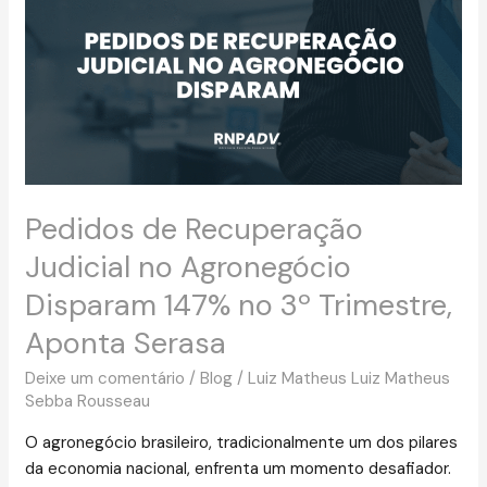
Recuperação
Judicial
no
Agronegócio
Disparam
147%
no
3º
Trimestre,
Pedidos de Recuperação
Aponta
Judicial no Agronegócio
Serasa
Disparam 147% no 3º Trimestre,
Aponta Serasa
Deixe um comentário
/
Blog
/
Luiz Matheus Luiz Matheus
Sebba Rousseau
O agronegócio brasileiro, tradicionalmente um dos pilares
da economia nacional, enfrenta um momento desafiador.