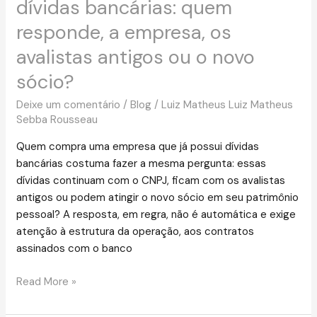
dívidas bancárias: quem
antigos
ou
responde, a empresa, os
o
avalistas antigos ou o novo
novo
sócio?
sócio?
Deixe um comentário
/
Blog
/
Luiz Matheus Luiz Matheus
Sebba Rousseau
Quem compra uma empresa que já possui dívidas
bancárias costuma fazer a mesma pergunta: essas
dívidas continuam com o CNPJ, ficam com os avalistas
antigos ou podem atingir o novo sócio em seu patrimônio
pessoal? A resposta, em regra, não é automática e exige
atenção à estrutura da operação, aos contratos
assinados com o banco
Read More »