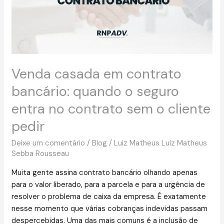
quando
o
seguro
entra
no
contrato
Venda casada em contrato
sem
bancário: quando o seguro
o
cliente
entra no contrato sem o cliente
pedir
pedir
Deixe um comentário
/
Blog
/
Luiz Matheus Luiz Matheus
Sebba Rousseau
Muita gente assina contrato bancário olhando apenas
para o valor liberado, para a parcela e para a urgência de
resolver o problema de caixa da empresa. É exatamente
nesse momento que várias cobranças indevidas passam
despercebidas. Uma das mais comuns é a inclusão de