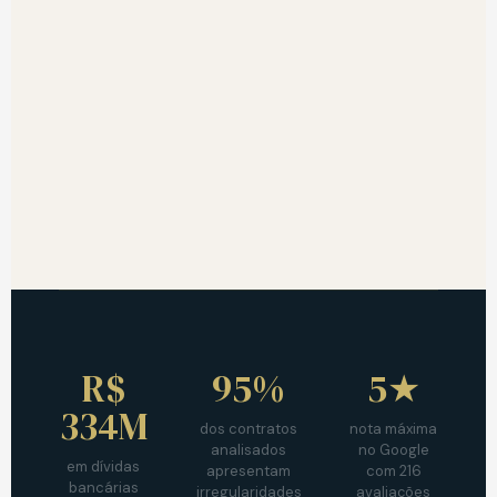
R$
95%
5★
334M
dos contratos
nota máxima
analisados
no Google
em dívidas
apresentam
com 216
bancárias
irregularidades
avaliações