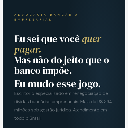
ADVOCACIA BANCÁRIA
EMPRESARIAL
Eu sei que você
quer
pagar.
Mas não do jeito que o
banco impõe.
Eu mudo esse jogo.
Escritório especializado em renegociação de
dívidas bancárias empresariais. Mais de R$ 334
milhões sob gestão jurídica. Atendimento em
todo o Brasil.