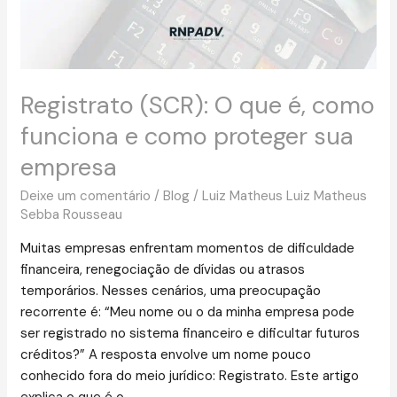
funciona
e
como
proteger
sua
Registrato (SCR): O que é, como
empresa
funciona e como proteger sua
empresa
Deixe um comentário
/
Blog
/
Luiz Matheus Luiz Matheus
Sebba Rousseau
Muitas empresas enfrentam momentos de dificuldade
financeira, renegociação de dívidas ou atrasos
temporários. Nesses cenários, uma preocupação
recorrente é: “Meu nome ou o da minha empresa pode
ser registrado no sistema financeiro e dificultar futuros
créditos?” A resposta envolve um nome pouco
conhecido fora do meio jurídico: Registrato. Este artigo