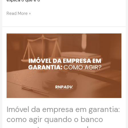
explica o que é o
Read More »
Imóvel
da
empresa
em
garantia:
como
agir
quando
o
banco
ameaça
Imóvel da empresa em garantia:
tomar
como agir quando o banco
sua
sede