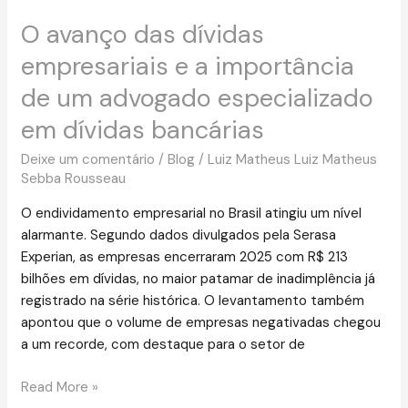
O avanço das dívidas
O
avanço
empresariais e a importância
das
de um advogado especializado
dívidas
empresariais
em dívidas bancárias
e
a
Deixe um comentário
/
Blog
/
Luiz Matheus Luiz Matheus
Sebba Rousseau
importância
de
O endividamento empresarial no Brasil atingiu um nível
um
alarmante. Segundo dados divulgados pela Serasa
advogado
Experian, as empresas encerraram 2025 com R$ 213
especializado
bilhões em dívidas, no maior patamar de inadimplência já
em
registrado na série histórica. O levantamento também
dívidas
apontou que o volume de empresas negativadas chegou
bancárias
a um recorde, com destaque para o setor de
Read More »