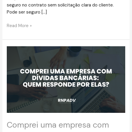
seguro no contrato sem solicitação clara do cliente.
Pode ser seguro […]
Read More »
Comprei
uma
empresa
com
dívidas
bancárias:
quem
responde,
a
empresa,
os
Comprei uma empresa com
avalistas