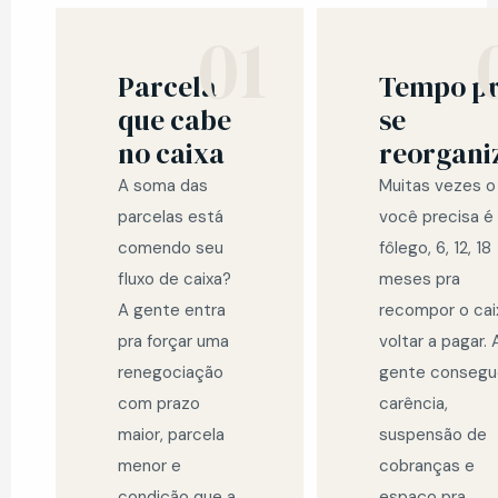
01
Parcela
Tempo p
que cabe
se
no caixa
reorgani
A soma das
Muitas vezes o
parcelas está
você precisa é
comendo seu
fôlego, 6, 12, 18
fluxo de caixa?
meses pra
A gente entra
recompor o cai
pra forçar uma
voltar a pagar. 
renegociação
gente consegu
com prazo
carência,
maior, parcela
suspensão de
menor e
cobranças e
condição que a
espaço pra