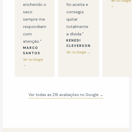
Ver no Google
enchendo o
foi aceita e
→
saco
consegui
sempre me
quitar
respondiam
totalmente
com
a dívida."
KENEDI
atenção."
CLEVERSON
MARCO
Ver no Google →
SANTOS
Ver no Google
→
Ver todas as 216 avaliações no Google →