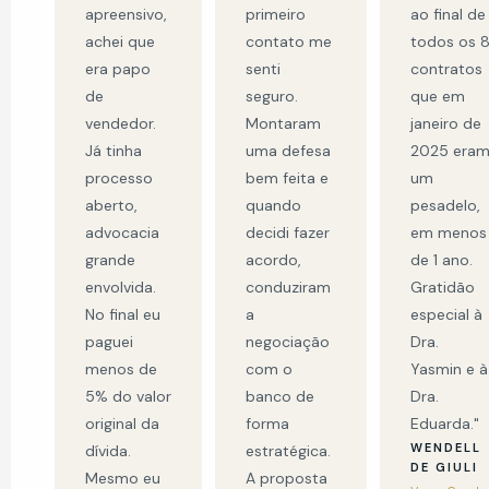
apreensivo,
primeiro
ao final de
achei que
contato me
todos os 
era papo
senti
contratos
de
seguro.
que em
vendedor.
Montaram
janeiro de
Já tinha
uma defesa
2025 era
processo
bem feita e
um
aberto,
quando
pesadelo,
advocacia
decidi fazer
em menos
grande
acordo,
de 1 ano.
envolvida.
conduziram
Gratidão
No final eu
a
especial à
paguei
negociação
Dra.
menos de
com o
Yasmin e à
5% do valor
banco de
Dra.
original da
forma
Eduarda."
WENDELL
dívida.
estratégica.
DE GIULI
Mesmo eu
A proposta