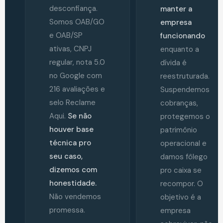
desconfiança.
manter a
Somos OAB/GO
empresa
e OAB/SP
funcionando
ativas, CNPJ
enquanto a
regular, nota 5.0
dívida é
no Google com
reestruturada.
216 avaliações e
Suspendemos
selo Reclame
cobranças,
Aqui.
Se não
protegemos o
houver base
patrimônio
técnica pro
operacional e
seu caso,
damos fôlego
dizemos com
pro caixa se
honestidade.
recompor. O
Não vendemos
objetivo é a
promessa.
empresa