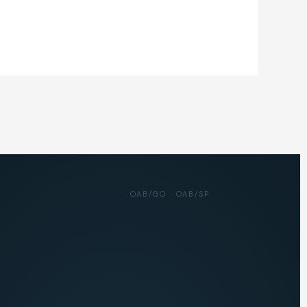
OAB/GO · OAB/SP