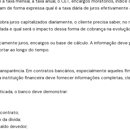
 taxa mensal, a taxa anual, o CET, encargos moratórios, índice 
 de forma expressa qual é a taxa diária de juros efetivamente 
bra juros capitalizados diariamente, o cliente precisa saber, n
culada e qual será o impacto dessa forma de cobrança na evoluçã
camente juros, encargos ou base de cálculo. A informação deve 
ortar ao longo do tempo.
transparência. Em contratos bancários, especialmente aqueles f
 instituição financeira deve fornecer informações completas, clar
aticada, o banco deve demonstrar:
 contrato;
 da dívida;
saldo devedor;