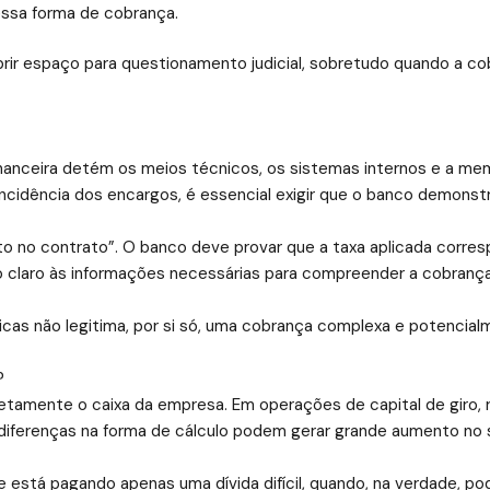
dessa forma de cobrança.
rir espaço para questionamento judicial, sobretudo quando a co
inanceira detém os meios técnicos, os sistemas internos e a mem
ncidência dos encargos, é essencial exigir que o banco demonst
to no contrato”. O banco deve provar que a taxa aplicada corre
o claro às informações necessárias para compreender a cobrança
ricas não legitima, por si só, uma cobrança complexa e potencia
?
iretamente o caixa da empresa. Em operações de capital de giro,
 diferenças na forma de cálculo podem gerar grande aumento no 
e está pagando apenas uma dívida difícil, quando, na verdade, 