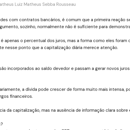
Matheus Luiz Matheus Sebba Rousseau
es com contratos bancários, é comum que a primeira reação seja
rgumento, sozinho, normalmente não é suficiente para demonstra
ão é apenas o percentual dos juros, mas a forma como eles foram 
nte nesse ponto que a capitalização diária merece atenção.
 são incorporados ao saldo devedor e passam a gerar novos juros.
riamente, a dívida pode crescer de forma muito mais intensa, p
gos financeiros.
ia da capitalização, mas na ausência de informação clara sobre e
s?